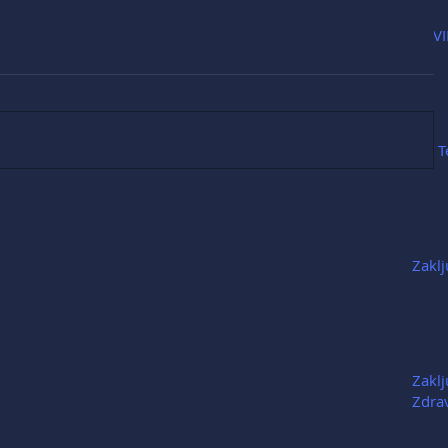
COVI
MT T
Zakl
Zaklj
Zdrav