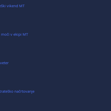
eški vikend MT
 moči v ekipi MT
veter
trateško načrtovanje