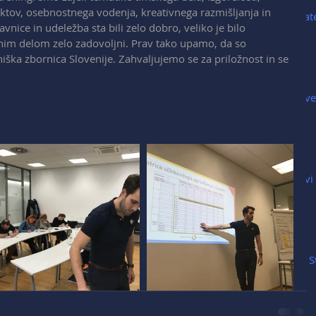
iktov, osebnostnega vodenja, kreativnega razmišljanja in 
Strat
nice in udeležba sta bili zelo dobro, veliko je bilo 
nim delom zelo zadovoljni. Prav tako upamo, da so 
iška zbornica Slovenije. Zahvaljujemo se za priložnost in se 
Nove
Novi 
MT S