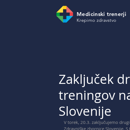
Medicinski trenerji
Krepimo zdravstvo
Zaključek d
treningov na
Slovenije
V torek, 20.3. zaključujemo drugi
Zdravniške zbornice Slovenije. S t