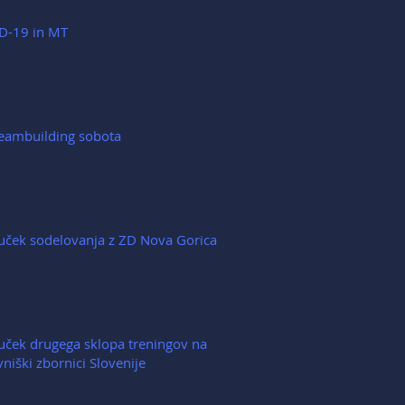
D-19 in MT
eambuilding sobota
juček sodelovanja z ZD Nova Gorica
uček drugega sklopa treningov na
niški zbornici Slovenije