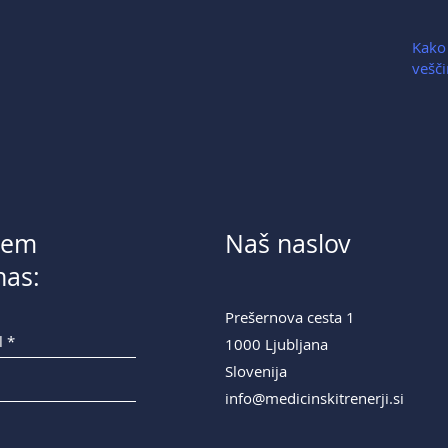
Kako 
vešči
ašem
Naš naslov
nas:
Prešernova cesta 1
1000 Ljubljana
Slovenija
info@medicinskitrenerji.si