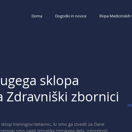
Doma
Dogodki in novice
Ekipa Medicinskih 
rugega sklopa
 Zdravniški zbornici
Treni
 sklop treningov/delavnic, ki smo ga izvedli za člane 
reningi smo zajeli tematike timskega dela, izgorelosti, 