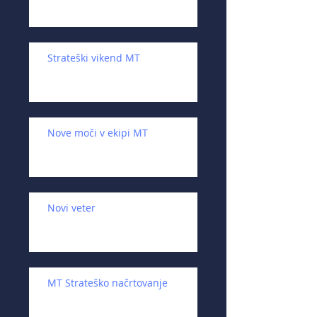
Strateški vikend MT
Nove moči v ekipi MT
Novi veter
MT Strateško načrtovanje