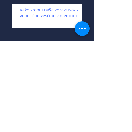
Kako krepiti naše zdravstvo? -
generične veščine v medicini
Želite delavnico v
vašem timu? -
kontaktirajte nas: