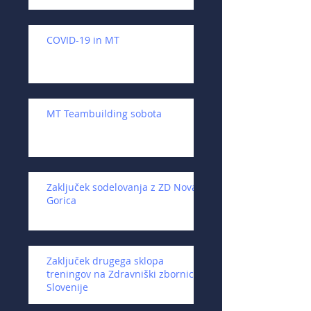
COVID-19 in MT
MT Teambuilding sobota
Zaključek sodelovanja z ZD Nova
Gorica
Zaključek drugega sklopa
treningov na Zdravniški zbornici
Slovenije